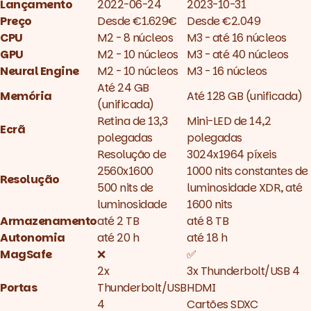
Lançamento
2022-06-24
2023-10-31
Preço
Desde €1.629€
Desde €2.049
CPU
M2 - 8 núcleos
M3 - até 16 núcleos
GPU
M2 - 10 núcleos
M3 - até 40 núcleos
Neural Engine
M2 - 10 núcleos
M3 - 16 núcleos
Até 24 GB
Memória
Até 128 GB (unificada)
(unificada)
Retina de 13,3
Mini-LED de 14,2
Ecrã
polegadas
polegadas
Resolução de
3024x1964 píxeis
2560x1600
1000 nits constantes de
Resolução
500 nits de
luminosidade XDR, até
luminosidade
1600 nits
Armazenamento
até 2 TB
até 8 TB
Autonomia
até 20 h
até 18 h
MagSafe
❌
✅
2x
3x Thunderbolt/USB 4
Portas
Thunderbolt/USB
HDMI
4
Cartões SDXC