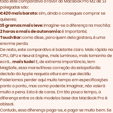
todo este comparativo a favor do MacBook Pro M2 de 13
polegadas são:
€420 mais barato:
sim, ainda o consegues comprar se
quiseres;
15 gramas mais leve:
imagine-se a diferença na mochila;
2 horas a mais de autonomia:
é importante;
Touch Bar:
como disse, para quem dela gostava, é uma
enorme perda.
De resto, este comparativo é bastante claro. Mais rápido na
CPU, GPU e Neural Engine, mais luminoso, mais tamanho de
ecrã...
mais tudo!
E, de extrema importância, tem
MagSafe, essa maravilhosa correção da estapafúrdia
decisão da Apple naquela altura em que decidiu
Poderíamos perder aqui muito tempo em especificações
ponto a ponto, mas como poderás imaginar, não valerá
muito a pena. Esta é de caras. Em tão pouco tempo, a
diferença entre os dois modelos base dos MacBook Pro é
abissal.
Contudo, essa diferença paga-se, e paga-se muito bem. Se