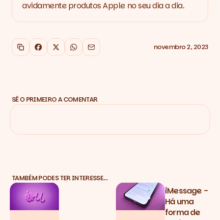
avidamente produtos Apple no seu dia a dia.
novembro 2, 2023
Copiar link
Facebook
X
WhatsApp
Email
SÊ O PRIMEIRO A COMENTAR
TAMBÉM PODES TER INTERESSE…
iMessage -
Há uma
forma de