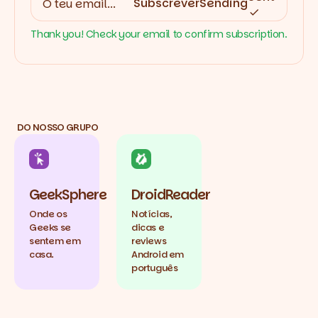
Subscrever
Sending
Thank you! Check your email to confirm subscription.
DO NOSSO GRUPO
GeekSphere
DroidReader
Onde os
Notícias,
Geeks se
dicas e
sentem em
reviews
casa.
Android em
português