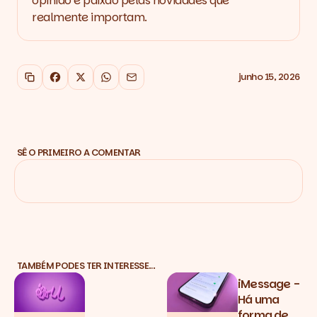
opinião e paixão pelas novidades que
realmente importam.
junho 15, 2026
Copiar link
Facebook
X
WhatsApp
Email
SÊ O PRIMEIRO A COMENTAR
TAMBÉM PODES TER INTERESSE…
iMessage -
Há uma
forma de