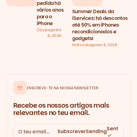
pedida há
vários anos
Summer Deals da
para o
iServices: há descontos
iPhone
até 50% em iPhones
Dicas
agosto
recondicionados e
6, 2026
gadgets!
Notícias
agosto 5, 2026
INSCREVE-TE NA NOSSA NEWSLETTER
Recebe os nossos artigos mais
relevantes no teu email.
Sent
Subscrever
Sending