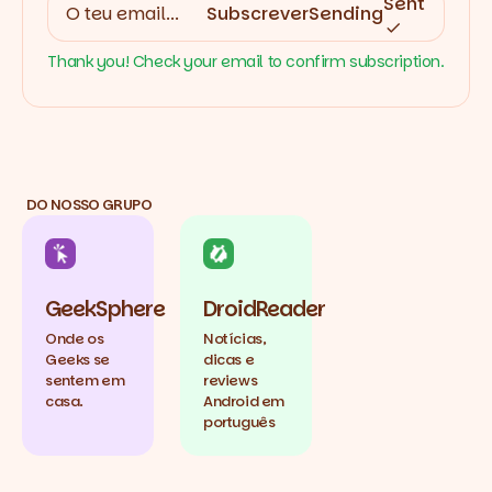
Sent
Subscrever
Sending
Thank you! Check your email to confirm subscription.
DO NOSSO GRUPO
GeekSphere
DroidReader
Onde os
Notícias,
Geeks se
dicas e
sentem em
reviews
casa.
Android em
português