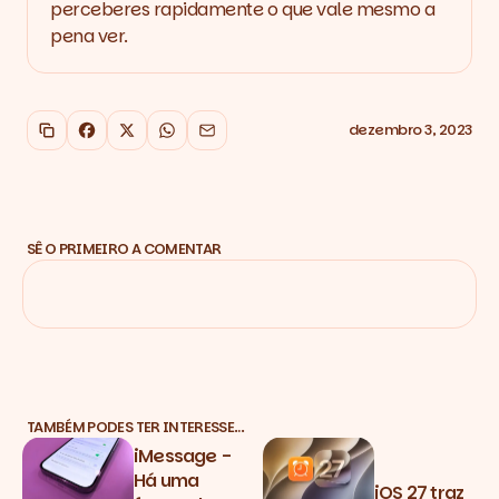
perceberes rapidamente o que vale mesmo a
pena ver.
dezembro 3, 2023
Copiar link
Facebook
X
WhatsApp
Email
SÊ O PRIMEIRO A COMENTAR
TAMBÉM PODES TER INTERESSE…
iMessage -
Há uma
iOS 27 traz