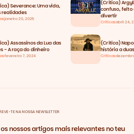
(Crítica) Argyl
tica) Severance: Uma vida,
confuso, feit
 realidades
divertir
cas
janeiro 20, 2025
Críticas
abril 24, 
tica) Assassinos da Lua das
(Crítica) Nap
es - A raça do dinheiro
história a dua
cas
fevereiro 7, 2024
Críticas
dezembro
REVE-TE NA NOSSA NEWSLETTER
os nossos artigos mais relevantes no teu