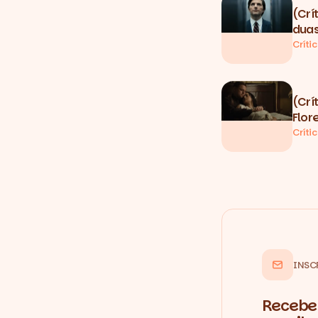
(Crí
duas
Críti
(Crí
Flor
Críti
INSC
Recebe 