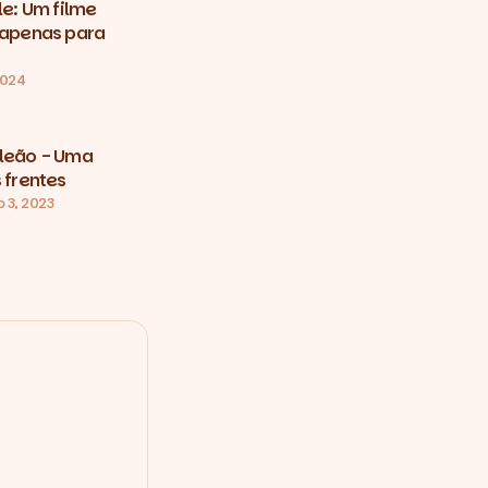
le: Um filme
o apenas para
2024
oleão - Uma
s frentes
 3, 2023