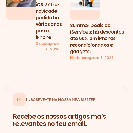
iOS 27 traz
novidade
pedida há
vários anos
Summer Deals da
para o
iServices: há descontos
iPhone
até 50% em iPhones
Dicas
agosto
recondicionados e
6, 2026
gadgets!
Notícias
agosto 5, 2026
INSCREVE-TE NA NOSSA NEWSLETTER
Recebe os nossos artigos mais
relevantes no teu email.