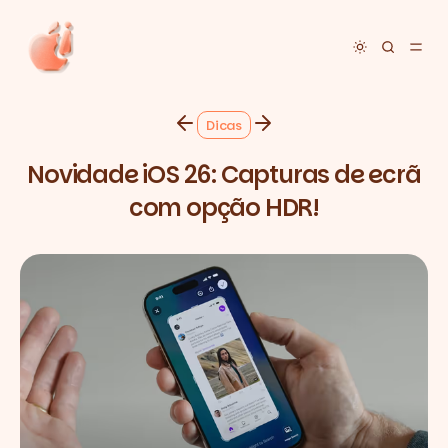
Toggle dar
Dicas
Novidade iOS 26: Capturas de ecrã
com opção HDR!