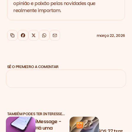
opinião e paixão pelas novidades que
realmente importam.
março 22, 2026
Copiar link
Facebook
X
WhatsApp
Email
SÊ O PRIMEIRO A COMENTAR
TAMBÉM PODES TER INTERESSE…
iMessage -
Há uma
iOS 27 traz