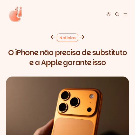
Toggle dar
Notícias
O iPhone não precisa de substituto
e a Apple garante isso