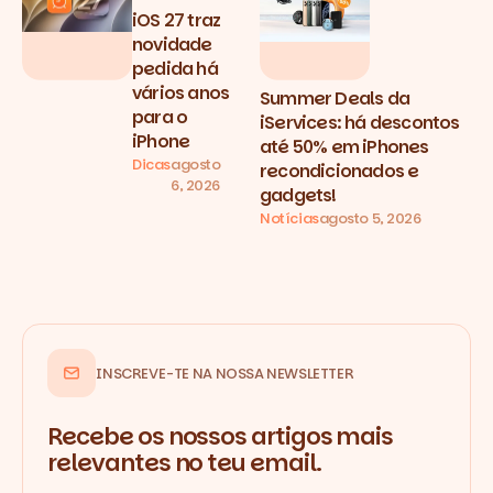
iOS 27 traz
novidade
pedida há
vários anos
Summer Deals da
para o
iServices: há descontos
iPhone
até 50% em iPhones
Dicas
agosto
recondicionados e
6, 2026
gadgets!
Notícias
agosto 5, 2026
INSCREVE-TE NA NOSSA NEWSLETTER
Recebe os nossos artigos mais
relevantes no teu email.