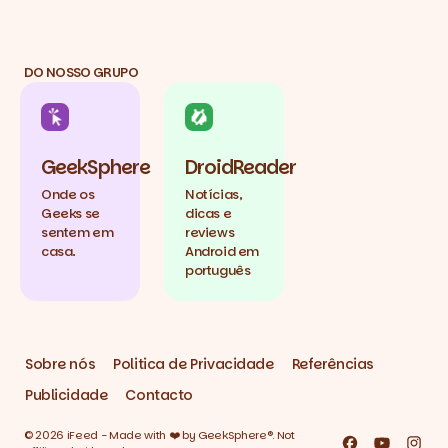
DO NOSSO GRUPO
GeekSphere
DroidReader
Onde os
Notícias,
Geeks se
dicas e
sentem em
reviews
casa.
Android em
português
Sobre nós
Politica de Privacidade
Referências
Publicidade
Contacto
© 2026 iFeed - Made with ❤️ by GeekSphere®. Not
Facebook
YouTube
Inst