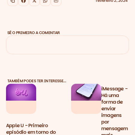
fevereiro 2, 2024
Copiar link
Facebook
X
WhatsApp
Email
SÊ O PRIMEIRO A COMENTAR
TAMBÉM PODES TER INTERESSE…
iMessage -
Há uma
forma de
enviar
imagens
por
Apple U - Primeiro
mensagem
episódio em torno do