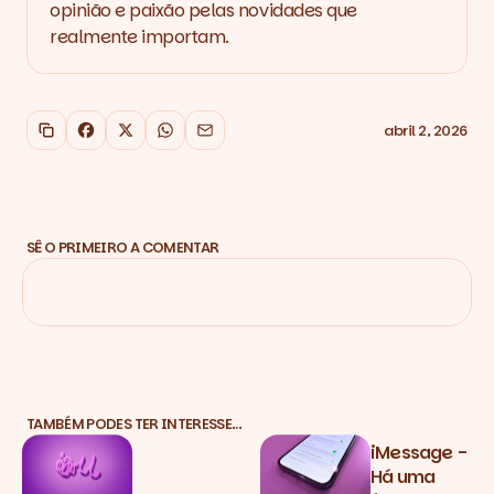
opinião e paixão pelas novidades que
realmente importam.
abril 2, 2026
Copiar link
Facebook
X
WhatsApp
Email
SÊ O PRIMEIRO A COMENTAR
TAMBÉM PODES TER INTERESSE…
iMessage -
Há uma