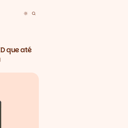
Toggle dark mode
ED que até
a