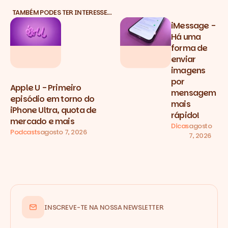
TAMBÉM PODES TER INTERESSE…
iMessage -
Há uma
forma de
enviar
imagens
por
Apple U - Primeiro
mensagem
episódio em torno do
mais
iPhone Ultra, quota de
rápido!
mercado e mais
Dicas
agosto
Podcasts
agosto 7, 2026
7, 2026
INSCREVE-TE NA NOSSA NEWSLETTER