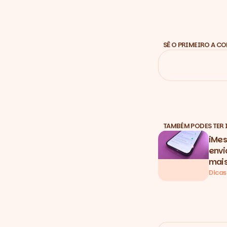
SÊ O PRIMEIRO A C
TAMBÉM PODES TER 
iMes
envi
mais
Dicas