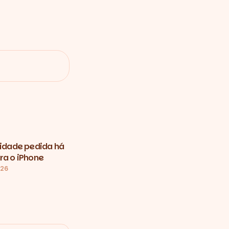
vidade pedida há
ra o iPhone
026