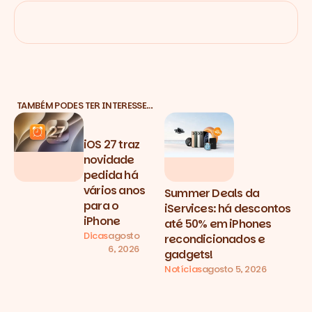
TAMBÉM PODES TER INTERESSE…
iOS 27 traz
novidade
pedida há
vários anos
Summer Deals da
para o
iServices: há descontos
iPhone
até 50% em iPhones
Dicas
agosto
recondicionados e
6, 2026
gadgets!
Notícias
agosto 5, 2026