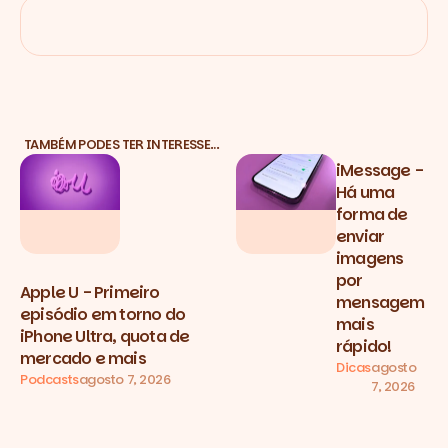
TAMBÉM PODES TER INTERESSE…
iMessage -
Há uma
forma de
enviar
imagens
por
Apple U - Primeiro
mensagem
episódio em torno do
mais
iPhone Ultra, quota de
rápido!
mercado e mais
Dicas
agosto
Podcasts
agosto 7, 2026
7, 2026