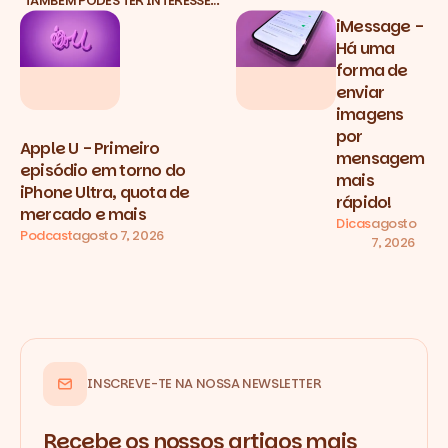
TAMBÉM PODES TER INTERESSE…
iMessage -
Há uma
forma de
enviar
imagens
por
Apple U - Primeiro
mensagem
episódio em torno do
mais
iPhone Ultra, quota de
rápido!
mercado e mais
Dicas
agosto
Podcast
agosto 7, 2026
7, 2026
INSCREVE-TE NA NOSSA NEWSLETTER
Recebe os nossos artigos mais