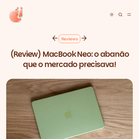
Toggle dar
Reviews
(Review) MacBook Neo: o abanão
que o mercado precisava!