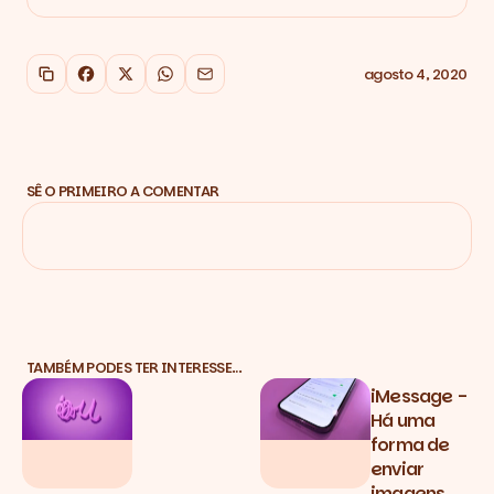
agosto 4, 2020
Copiar link
Facebook
X
WhatsApp
Email
SÊ O PRIMEIRO A COMENTAR
TAMBÉM PODES TER INTERESSE…
iMessage -
Há uma
forma de
enviar
imagens