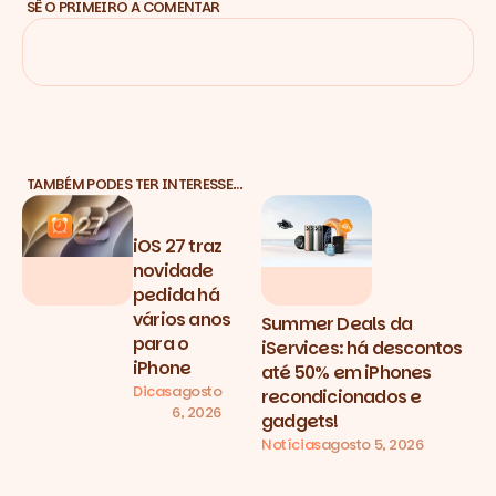
SÊ O PRIMEIRO A COMENTAR
TAMBÉM PODES TER INTERESSE…
iOS 27 traz
novidade
pedida há
vários anos
Summer Deals da
para o
iServices: há descontos
iPhone
até 50% em iPhones
Dicas
agosto
recondicionados e
6, 2026
gadgets!
Notícias
agosto 5, 2026