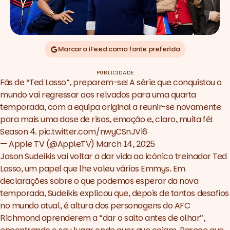
Marcar o iFeed como fonte preferida
PUBLICIDADE
Fãs de “Ted Lasso”, preparem-se! A série que conquistou o
mundo vai regressar aos relvados para uma quarta
temporada, com a equipa original a reunir-se novamente
para mais uma dose de risos, emoção e, claro, muita fé!
Season 4.
pic.twitter.com/nwyCSnJVi6
— Apple TV (@AppleTV)
March 14, 2025
Jason Sudeikis vai voltar a dar vida ao icónico treinador Ted
Lasso, um papel que lhe valeu vários Emmys. Em
declarações sobre o que podemos esperar da nova
temporada, Sudeikis explicou que, depois de tantos desafios
no mundo atual, é altura dos personagens do AFC
Richmond aprenderem a “dar o salto antes de olhar”,