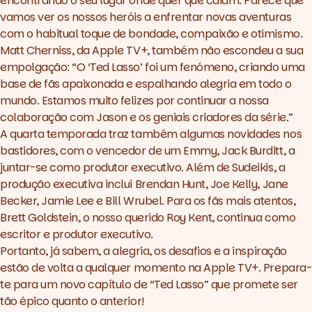
encontrando o seu lugar onde quer que caiam. Parece que
vamos ver os nossos heróis a enfrentar novas aventuras
com o habitual toque de bondade, compaixão e otimismo.
Matt Cherniss, da Apple TV+, também não escondeu a sua
empolgação: “O ‘Ted Lasso’ foi um fenómeno, criando uma
base de fãs apaixonada e espalhando alegria em todo o
mundo. Estamos muito felizes por continuar a nossa
colaboração com Jason e os geniais criadores da série.”
A quarta temporada traz também algumas novidades nos
bastidores, com o vencedor de um Emmy, Jack Burditt, a
juntar-se como produtor executivo. Além de Sudeikis, a
produção executiva inclui Brendan Hunt, Joe Kelly, Jane
Becker, Jamie Lee e Bill Wrubel. Para os fãs mais atentos,
Brett Goldstein, o nosso querido Roy Kent, continua como
escritor e produtor executivo.
Portanto, já sabem, a alegria, os desafios e a inspiração
estão de volta a qualquer momento na Apple TV+. Prepara-
te para um novo capítulo de “Ted Lasso” que promete ser
tão épico quanto o anterior!