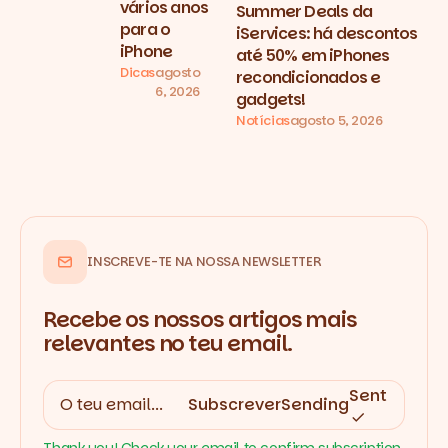
vários anos
Summer Deals da
para o
iServices: há descontos
iPhone
até 50% em iPhones
Dicas
agosto
recondicionados e
6, 2026
gadgets!
Notícias
agosto 5, 2026
INSCREVE-TE NA NOSSA NEWSLETTER
Recebe os nossos artigos mais
relevantes no teu email.
Sent
Subscrever
Sending
Thank you! Check your email to confirm subscription.