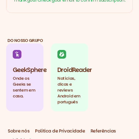
DO NOSSO GRUPO
GeekSphere
DroidReader
Onde os
Notícias,
Geeks se
dicas e
sentem em
reviews
casa.
Android em
português
Sobre nós
Politica de Privacidade
Referências