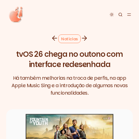
Toggle dar
Notícias
tvOS 26 chega no outono com
interface redesenhada
Há também melhorias na troca de perfis, na app
Apple Music Sing e a introdução de algumas novas
funcionalidades.