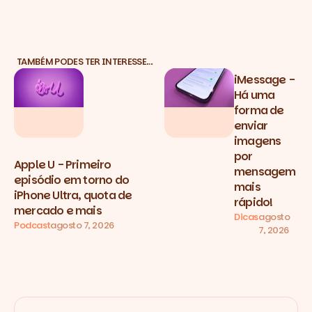
TAMBÉM PODES TER INTERESSE…
iMessage -
Há uma
forma de
enviar
imagens
por
Apple U - Primeiro
mensagem
episódio em torno do
mais
iPhone Ultra, quota de
rápido!
mercado e mais
Dicas
agosto
Podcast
agosto 7, 2026
7, 2026