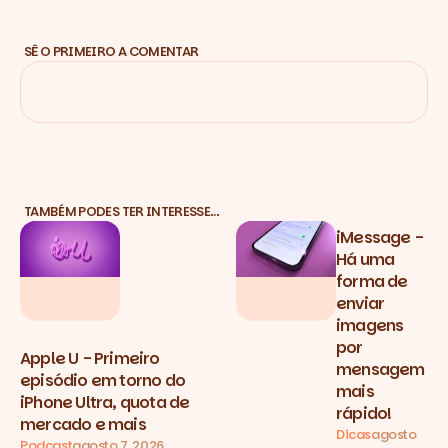
SÊ O PRIMEIRO A COMENTAR
TAMBÉM PODES TER INTERESSE…
iMessage -
Há uma
forma de
enviar
imagens
por
Apple U - Primeiro
mensagem
episódio em torno do
mais
iPhone Ultra, quota de
rápido!
mercado e mais
Dicas
agosto
Podcast
agosto 7, 2026