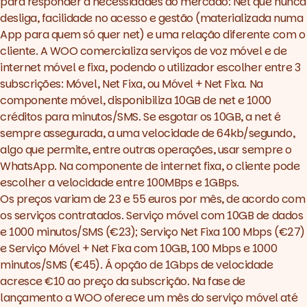
para responder a necessidades do mercado: Net que nunca
desliga, facilidade no acesso e gestão (materializada numa
App para quem só quer net) e uma relação diferente com o
cliente. A WOO comercializa serviços de voz móvel e de
internet móvel e fixa, podendo o utilizador escolher entre 3
subscrições: Móvel, Net Fixa, ou Móvel + Net Fixa. Na
componente móvel, disponibiliza 10GB de net e 1000
créditos para minutos/SMS. Se esgotar os 10GB, a net é
sempre assegurada, a uma velocidade de 64kb/segundo,
algo que permite, entre outras operações, usar sempre o
WhatsApp. Na componente de internet fixa, o cliente pode
escolher a velocidade entre 100MBps e 1GBps.
Os preços variam de 23 e 55 euros por mês, de acordo com
os serviços contratados. Serviço móvel com 10GB de dados
e 1000 minutos/SMS (€23); Serviço Net Fixa 100 Mbps (€27)
e Serviço Móvel + Net Fixa com 10GB, 100 Mbps e 1000
minutos/SMS (€45). Á opção de 1Gbps de velocidade
acresce €10 ao preço da subscrição. Na fase de
lançamento a WOO oferece um mês do serviço móvel até