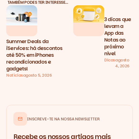
TAMBÉM PODES TER INTERESSE…
3 dicas que
levam a
App das
Notas ao
Summer Deals da
próximo
iServices: há descontos
nível
até 50% em iPhones
Dicas
agosto
recondicionados e
4, 2026
gadgets!
Notícias
agosto 5, 2026
INSCREVE-TE NA NOSSA NEWSLETTER
Recebe os nossos artigos mais