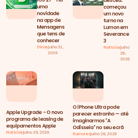
desceu:
uma
começou
novidade
um novo
na app de
turno na
Mensagens
Lumon em
que tens de
Severance
conhecer
3
Dicas
julho 31,
Notícias
julho
2026
29,
2026
O iPhone Ultra pode
Apple Upgrade - O novo
parecer estranho — até
programa de leasing de
imaginarmos "A
equipamentos Apple
Odisseia" no seu ecrã
Notícias
julho 29, 2026
Rumores
julho 28, 2026