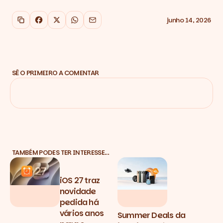
junho 14, 2026
Copiar link
Facebook
X
WhatsApp
Email
SÊ O PRIMEIRO A COMENTAR
TAMBÉM PODES TER INTERESSE…
iOS 27 traz
novidade
pedida há
vários anos
Summer Deals da