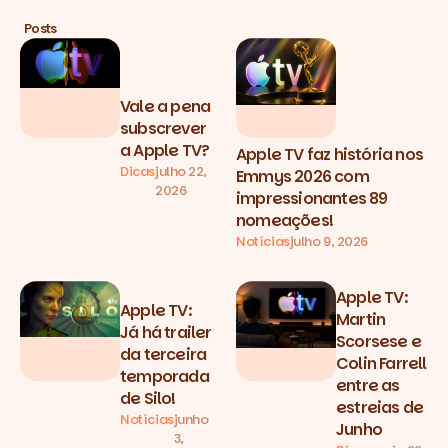
Posts
Vale a pena
subscrever
a Apple TV?
Apple TV faz história nos
Dicas
julho 22,
Emmys 2026 com
2026
impressionantes 89
nomeações!
Notícias
julho 9, 2026
Apple TV:
Apple TV:
Martin
Já há trailer
Scorsese e
da terceira
Colin Farrell
temporada
entre as
de Silo!
estreias de
Notícias
junho
Junho
3,