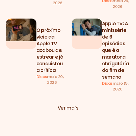
Dicas
maio 29,
2026
2026
Apple TV: A
O próximo
minissérie
vício da
de 6
Apple TV
episódios
acabou de
que é a
estrear e já
maratona
conquistou
obrigatória
a crítica
do fim de
semana
Dicas
maio 20,
2026
Dicas
maio 15,
2026
Ver mais