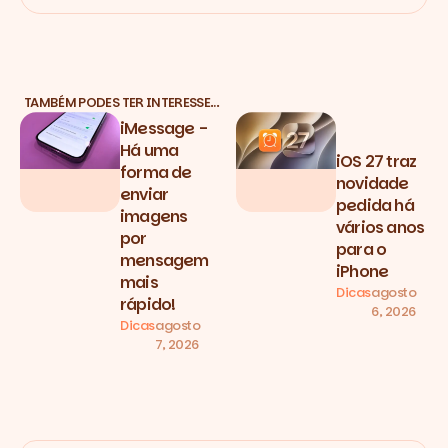
TAMBÉM PODES TER INTERESSE…
iMessage -
Há uma
iOS 27 traz
forma de
novidade
enviar
pedida há
imagens
vários anos
por
para o
mensagem
iPhone
mais
Dicas
agosto
rápido!
6, 2026
Dicas
agosto
7, 2026