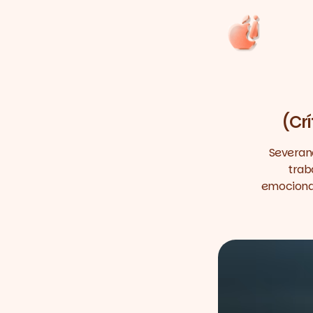
(Cr
Severanc
trab
emocionai