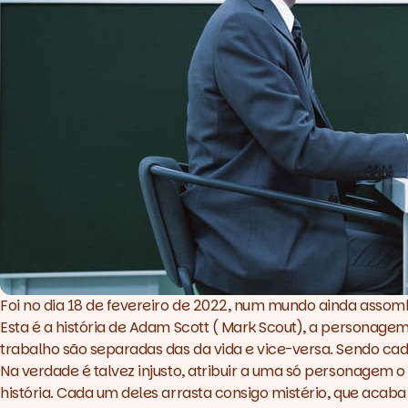
Foi no dia 18 de fevereiro de 2022, num mundo ainda asso
Esta é a história de Adam Scott ( Mark Scout), a personage
trabalho são separadas das da vida e vice-versa. Sendo cad
Na verdade é talvez injusto, atribuir a uma só personage
história. Cada um deles arrasta consigo mistério, que acab