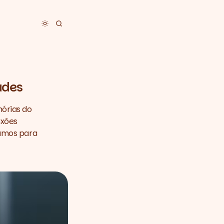
Toggle dark mode
ades
mórias do
exões
íamos para