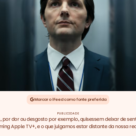
Marcar o iFeed como fonte preferida
PUBLICIDADE
 por dor ou desgosto por exemplo, quisessem deixar de se
ing Apple TV+, e o que julgamos estar distante da nossa rea