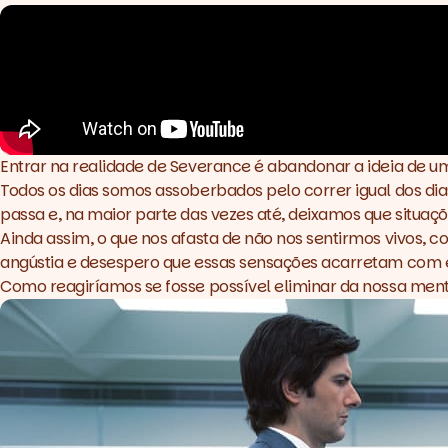
Entrar na realidade de
Severance
é abandonar a ideia de um
Todos os dias somos assoberbados pelo correr igual dos d
passa e, na maior parte das vezes até, deixamos que situaç
Ainda assim, o que nos afasta de não nos sentirmos vivos, 
angústia e desespero que essas sensações acarretam com e
Como reagiríamos se fosse possível eliminar da nossa men