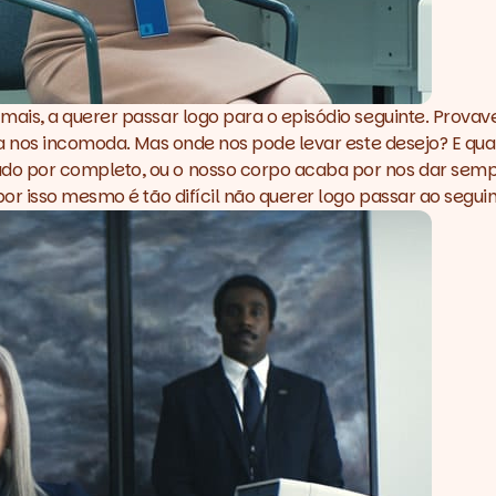
mais, a querer passar logo para o episódio seguinte. Pro
da nos incomoda. Mas onde nos pode levar este desejo? E qu
por completo, ou o nosso corpo acaba por nos dar sempre s
r isso mesmo é tão difícil não querer logo passar ao seguin