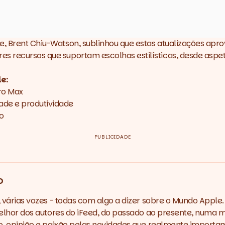
le, Brent Chiu-Watson, sublinhou que estas atualizações ap
res recursos que suportam escolhas estilísticas, desde as
e:
ro Max
ade e produtividade
o
PUBLICIDADE
o
várias vozes - todas com algo a dizer sobre o Mundo Apple.
lhor dos autores do iFeed, do passado ao presente, numa m
 opinião e paixão pelas novidades que realmente importa