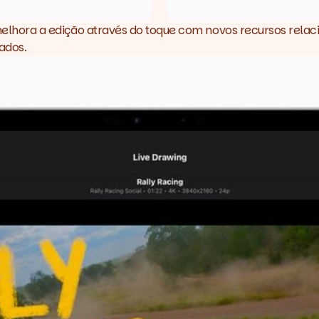
d melhora a edição através do toque com novos recursos rela
ados.