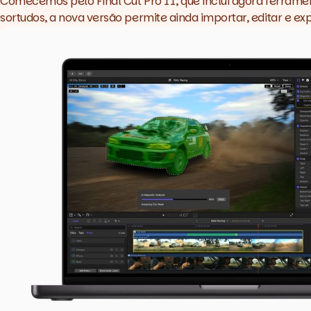
Comecemos pelo Final Cut Pro 11, que inclui agora ferram
sortudos, a nova versão permite ainda importar, editar e ex