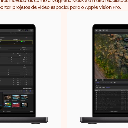
entas inovadoras como a
Magnetic Mask
e a muito requisitad
portar projetos de vídeo espacial para o
Apple Vision Pro
.