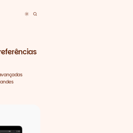
Toggle dark mode
referências
 avançadas
grandes