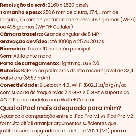
Resolução do ecrã:
2160 x 1620 píxeis
Tamanho e peso:
250,6 mm de altura, 174,1 mm de
largura, 7,5 mm de profundidade e pesa 487 gramas (Wi-Fi)
ou 498 gramas (Wi-Fi+ Cellular)
Câmara traseira:
Grande angular de 8 MP
Gravação de vídeo:
até 1080p a 25 ou 30 fps
Biometria:
Touch ID no botão principal
Som:
Altifalante mono
Porta de carregamento:
Lightning, USB 2.0
Bateria:
Bateria de polímeros de lítio recarregável de 32,4
watt‑hora (8557 mAh)
Conectividade:
Bluetooth 4.2, Wi‑Fi (802.11a/b/g/n/ac
com suporte às frequências 2,4 GHz e 5 GHz e suporte ao
4G LTE para modelos com Wi‑Fi + Cellular
Qual o iPad mais adequado para mim?
Aquando a comparação entre o
iPad Pro M1 vs iPad Pro M2
,
foi muito difícil arranjar argumentos suficientes que
justificassem o upgrade do modelo de 2021 (M1) para o