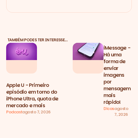
TAMBÉM PODES TER INTERESSE…
iMessage -
Há uma
forma de
enviar
imagens
por
Apple U - Primeiro
mensagem
episódio em torno do
mais
iPhone Ultra, quota de
rápido!
mercado e mais
Dicas
agosto
Podcast
agosto 7, 2026
7, 2026