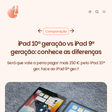
Toggle dar
Comparação
iPad 10ª geração vs iPad 9ª
geração: conhece as diferenças
Será que vale a pena pagar mais 150 € pelo iPad 10ª
ger. face ao iPad 9ª ger.?