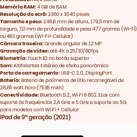
Memória RAM:
4 GB de RAM
Resolução do ecrã:
2360 x 1640 píxeis
Tamanho e peso:
248,6 mm de altura, 179,5 mm de
largura, 7,0 mm de profundidade e pesa 477 gramas (Wi-Fi)
ou 481 gramas (Wi-Fi+ Cellular)
Câmara traseira:
Grande angular de 12 MP
Gravação de vídeo:
até 4K a 25/30/60fps
Biometria:
Touch ID no botão superior
Som:
Altifalantes Estéreo de efeito panorâmico
Porta de carregamento:
USB-C 2.0, DisplayPort
Bateria:
Bateria de polímeros de lítio recarregável de
28,65 watt‑hora (7538 mAh)
Conectividade:
Bluetooth 5.2, Wi‑Fi 6 802.11ax com
suporte às frequências 2,4 GHz e 5 GHz e suporte ao 5G
para modelos com Wi‑Fi + Cellular
iPad de 9ª geração (2021)