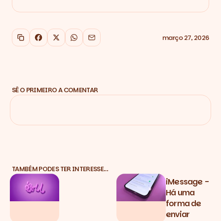
março 27, 2026
Copiar link
Facebook
X
WhatsApp
Email
SÊ O PRIMEIRO A COMENTAR
TAMBÉM PODES TER INTERESSE…
iMessage -
Há uma
forma de
enviar