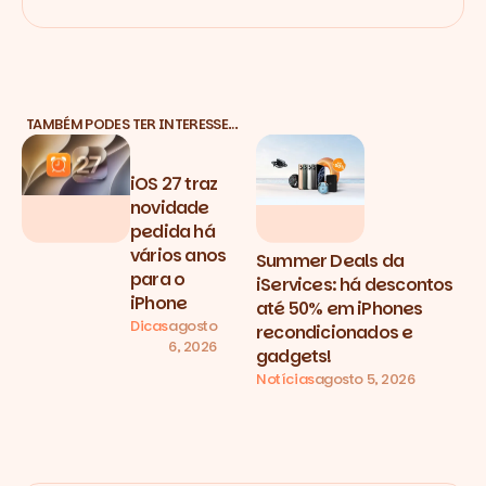
TAMBÉM PODES TER INTERESSE…
iOS 27 traz
novidade
pedida há
vários anos
Summer Deals da
para o
iServices: há descontos
iPhone
até 50% em iPhones
Dicas
agosto
recondicionados e
6, 2026
gadgets!
Notícias
agosto 5, 2026