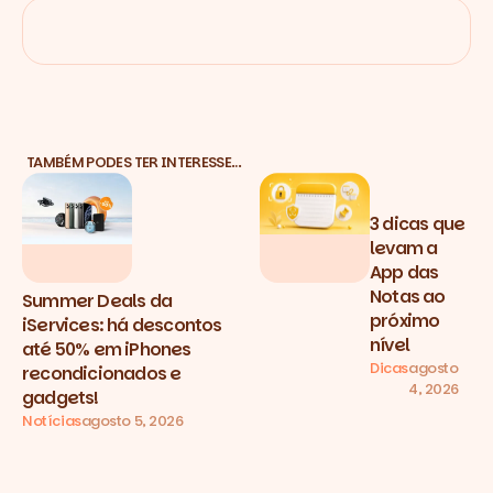
TAMBÉM PODES TER INTERESSE…
3 dicas que
levam a
App das
Notas ao
Summer Deals da
próximo
iServices: há descontos
nível
até 50% em iPhones
Dicas
agosto
recondicionados e
4, 2026
gadgets!
Notícias
agosto 5, 2026