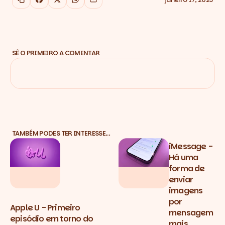
Copiar link
Facebook
X
WhatsApp
Email
SÊ O PRIMEIRO A COMENTAR
TAMBÉM PODES TER INTERESSE…
iMessage -
Há uma
forma de
enviar
imagens
por
Apple U - Primeiro
mensagem
episódio em torno do
mais