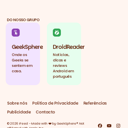
DO NOSSO GRUPO
GeekSphere
DroidReader
Onde os
Notícias,
Geeks se
dicas e
sentem em
reviews
casa.
Android em
português
Sobre nós
Politica de Privacidade
Referências
Publicidade
Contacto
© 2026 iFeed - Made with ❤️ by GeekSphere®. Not
Facebook
YouTube
Inst