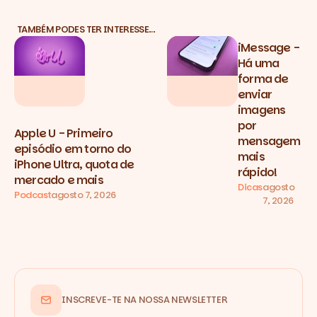
TAMBÉM PODES TER INTERESSE…
iMessage -
Há uma
forma de
enviar
imagens
por
Apple U - Primeiro
mensagem
episódio em torno do
mais
iPhone Ultra, quota de
rápido!
mercado e mais
Dicas
agosto
Podcast
agosto 7, 2026
7, 2026
INSCREVE-TE NA NOSSA NEWSLETTER