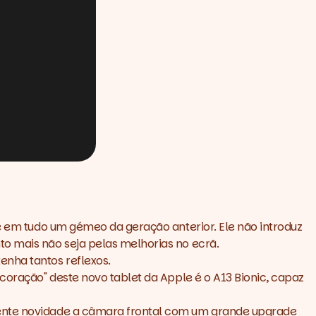
ce em tudo um gémeo da geração anterior. Ele não introduz
to mais não seja pelas melhorias no ecrã.
enha tantos reflexos.
coração" deste novo tablet da Apple é o A13 Bionic, capaz
elente novidade a câmara frontal com um grande upgrade