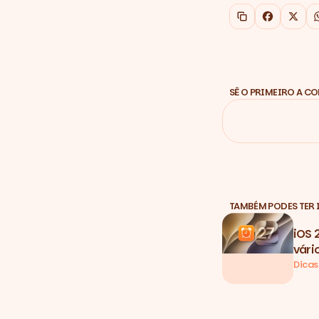
Copiar link
Faceboo
X
SÊ O PRIMEIRO A C
TAMBÉM PODES TER 
iOS 
vári
Dicas