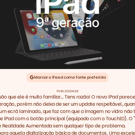
Marcar o iFeed como fonte preferida
PUBLICIDADE
ão que ele é muito familiar... Tens razão! O novo iPad pare
geração, porém não deixa de ser um
update
respeitável, quan
 um ecrã laminado, que faz com que a imagem no vidro não t
de iPad com o botão principal (equipado com o TouchID). O "
 de Realidade Aumentada sem qualquer tipo de problema.
 para aquela digitalização básica de documentos. Uma exc