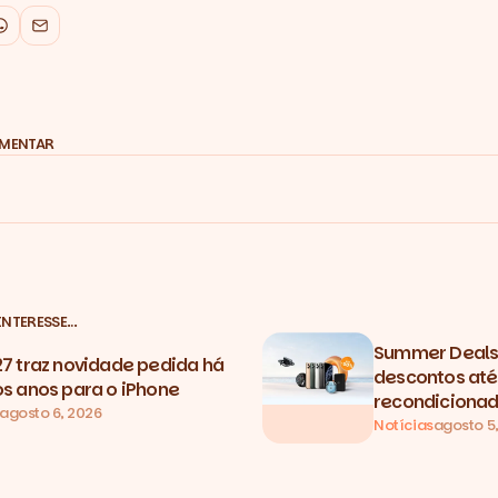
k
WhatsApp
Email
OMENTAR
INTERESSE…
Summer Deals 
27 traz novidade pedida há
descontos até
os anos para o iPhone
recondicionad
agosto 6, 2026
Notícias
agosto 5