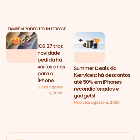
TAMBÉM PODES TER INTERESSE…
iOS 27 traz
novidade
pedida há
vários anos
Summer Deals da
para o
iServices: há descontos
iPhone
até 50% em iPhones
Dicas
agosto
recondicionados e
6, 2026
gadgets!
Notícias
agosto 5, 2026