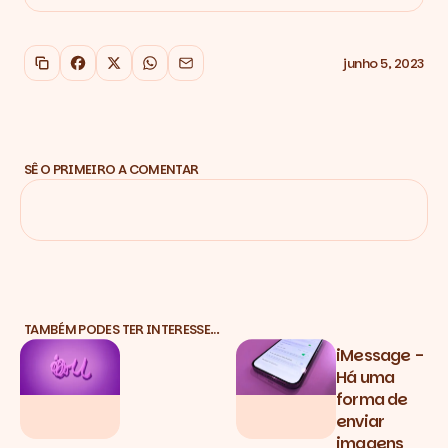
junho 5, 2023
Copiar link
Facebook
X
WhatsApp
Email
SÊ O PRIMEIRO A COMENTAR
TAMBÉM PODES TER INTERESSE…
iMessage -
Há uma
forma de
enviar
imagens