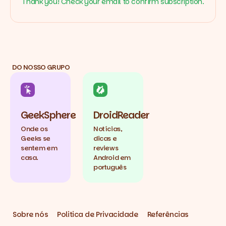
Thank you! Check your email to confirm subscription.
DO NOSSO GRUPO
GeekSphere
DroidReader
Onde os
Notícias,
Geeks se
dicas e
sentem em
reviews
casa.
Android em
português
Sobre nós
Politica de Privacidade
Referências