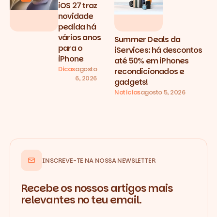
iOS 27 traz
novidade
pedida há
vários anos
Summer Deals da
para o
iServices: há descontos
iPhone
até 50% em iPhones
Dicas
agosto
recondicionados e
6, 2026
gadgets!
Notícias
agosto 5, 2026
INSCREVE-TE NA NOSSA NEWSLETTER
Recebe os nossos artigos mais
relevantes no teu email.