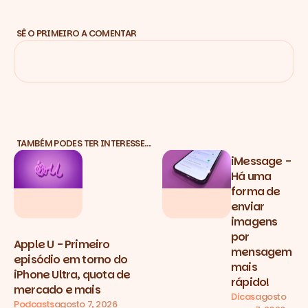
SÊ O PRIMEIRO A COMENTAR
TAMBÉM PODES TER INTERESSE…
iMessage -
Há uma
forma de
enviar
imagens
por
Apple U - Primeiro
mensagem
episódio em torno do
mais
iPhone Ultra, quota de
rápido!
mercado e mais
Dicas
agosto
Podcasts
agosto 7, 2026