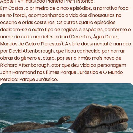
Apple TV+ intitulado
Planeta Pré-Histórico
.
Em
Costas
, o primeiro de cinco episódios, a narrativa foca-
se no litoral, acompanhando a vida dos dinossauros no
oceano e orlas costeiras. Os outros quatro episódios
dedicam-se a outro tipo de regiões e espécies, conforme o
nome de cada um deles indica (
Desertos
,
Água Doce
,
Mundos de Gelo
e
Florestas
). A série documental é narrada
por
David Attenborough
, que ficou conhecido por narrar
obras do género e, claro, por ser o irmão mais novo de
Richard Attenborough
, ator que deu vida ao personagem
John Hammond nos filmes
Parque Jurássico
e
O Mundo
Perdido: Parque Jurássico
.