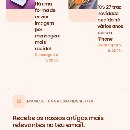
Há uma
iOS 27 traz
forma de
novidade
enviar
pedida há
imagens
vários anos
por
para o
mensagem
iPhone
mais
Dicas
agosto
rápido!
6, 2026
Dicas
agosto
7, 2026
INSCREVE-TE NA NOSSA NEWSLETTER
Recebe os nossos artigos mais
relevantes no teu email.