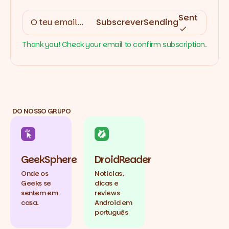
Sent
Subscrever
Sending
Thank you! Check your email to confirm subscription.
DO NOSSO GRUPO
GeekSphere
DroidReader
Onde os
Notícias,
Geeks se
dicas e
sentem em
reviews
casa.
Android em
português