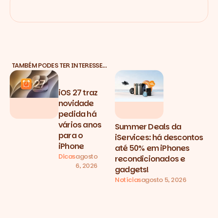
TAMBÉM PODES TER INTERESSE…
iOS 27 traz
novidade
pedida há
vários anos
Summer Deals da
para o
iServices: há descontos
iPhone
até 50% em iPhones
Dicas
agosto
recondicionados e
6, 2026
gadgets!
Notícias
agosto 5, 2026