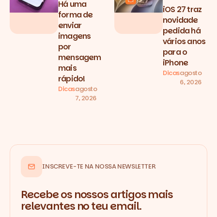
Há uma
iOS 27 traz
forma de
novidade
enviar
pedida há
imagens
vários anos
por
para o
mensagem
iPhone
mais
Dicas
agosto
rápido!
6, 2026
Dicas
agosto
7, 2026
INSCREVE-TE NA NOSSA NEWSLETTER
Recebe os nossos artigos mais
relevantes no teu email.