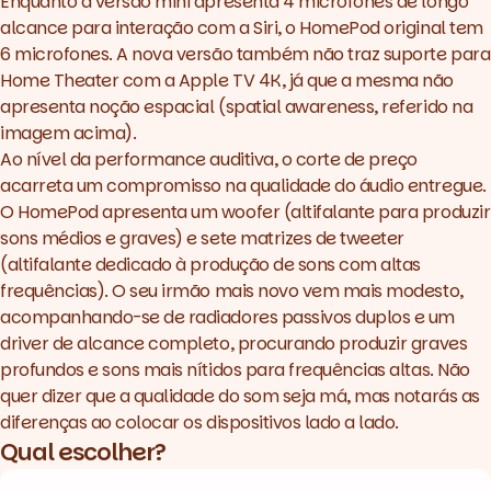
Enquanto a versão mini apresenta 4 microfones de longo
alcance para interação com a Siri, o HomePod original tem
6 microfones. A nova versão também não traz suporte para
Home Theater com a Apple TV 4K, já que a mesma não
apresenta noção espacial (
spatial awareness
, referido na
imagem acima).
Ao nível da performance auditiva, o corte de preço
acarreta um compromisso na qualidade do áudio entregue.
O HomePod apresenta um
woofer
(altifalante para produzir
sons médios e graves) e sete matrizes de
tweeter
(altifalante dedicado à produção de sons com altas
frequências). O seu irmão mais novo vem mais modesto,
acompanhando-se de radiadores passivos duplos e um
driver de alcance completo, procurando produzir graves
profundos e sons mais nítidos para frequências altas. Não
quer dizer que a qualidade do som seja má, mas notarás as
diferenças ao colocar os dispositivos lado a lado.
Qual escolher?