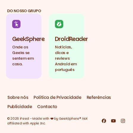
DO NOSSO GRUPO
GeekSphere
DroidReader
Onde os
Notícias,
Geeks se
dicas e
sentem em
reviews
casa.
Android em
português
Sobre nós
Politica de Privacidade
Referências
Publicidade
Contacto
© 2026 iFeed - Made with ❤️ by GeekSphere®. Not
Facebook
YouTube
Inst
affiliated with Apple Inc.