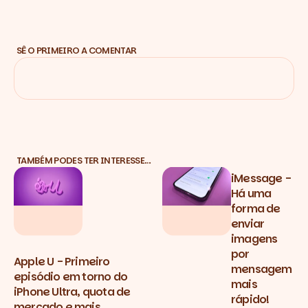
SÊ O PRIMEIRO A COMENTAR
TAMBÉM PODES TER INTERESSE…
iMessage -
Há uma
forma de
enviar
imagens
por
Apple U - Primeiro
mensagem
episódio em torno do
mais
iPhone Ultra, quota de
rápido!
mercado e mais