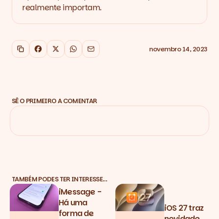
realmente importam.
novembro 14, 2023
Copiar link
Facebook
X
WhatsApp
Email
SÊ O PRIMEIRO A COMENTAR
TAMBÉM PODES TER INTERESSE…
iMessage -
Há uma
iOS 27 traz
forma de
novidade